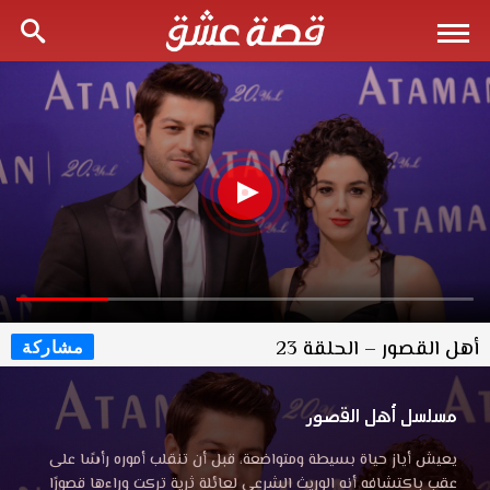
أهل القصور – الحلقة 23
مشاركة
مسلسل أهل القصور
يعيش أياز حياة بسيطة ومتواضعة، قبل أن تنقلب أموره رأسًا على
عقب باكتشافه أنه الوريث الشرعي لعائلة ثرية تركت وراءها قصورًا