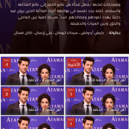
وممتلكات ضخمة. ينتقل فجأة من عالم الفقر إلى عالم الفخامة
والسلطة، لكنه يجد نفسه في مواجهة أفراد العائلة الذين يرون فيه
دخيلاً يهدد نفوذهم ومصالحهم، لتبدأ معركة خفية بين الماضي
والحق، وبين الميراث والحقيقة.
بطولة :
باريش أردوتش
،
سرحات تيومان
،
علي إرسان
،
نازان كسال
حلقة
حلقة
الأخيرة
4
أهل القصور 2 الحلقة الأخيرة
أهل القصور 2 – الحلقة 4
حلقة
حلقة
2
3
أهل القصور 2 – الحلقة 3
أهل القصور 2 – الحلقة 2
حلقة
1