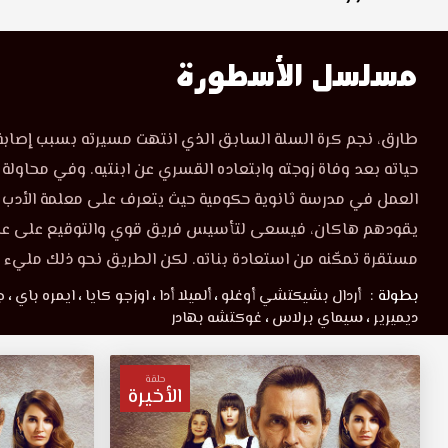
مسلسل الأسطورة
طارق، نجم كرة السلة السابق الذي انتهت مسيرته بسبب إصابة 
حياته بعد وفاة زوجته وابتعاده القسري عن ابنتيه. وفي محاولة ل
العمل في مدرسة ثانوية حكومية حيث يتعرف على معلمة الأدب 
يقودهم هاكان، فيسعى لتأسيس فريق قوي والتوقيع على عق
مستقرة تمكّنه من استعادة بناته. لكن الطريق نحو ذلك مليء ب
بطولة :
أردال بشيكتشي أوغلو
،
ألميلا أدا
،
اوزجو كايا
،
ايمره باي
،
ج
ديميرير
،
سيماي برلاس
،
غوكتشه بهادر
حلقة
الأخيرة