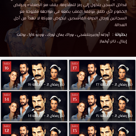
فداخل السجن يتحول إلى رمز للمقاومة، يقف مع الضعفاء ويرفض
الخضوع لأي ظلم. موقفه الصلب يضعه في مواجهة مفتوحة مع
السجانين ورجال الدولة الفاسدين، ليخوض معركة لا تهدأ من أجل
العدالة.
بطولة :
أوزغه أوزبيرينتشجي
،
بوراك يمان تورك
،
بورجو كارا
،
بولنت
إينال
،
تانر أولماز
حلقة
حلقة
16
17
تتار رمضان 2 – الحلقة 17
تتار رمضان 2 – الحلقة 16
حلقة
حلقة
14
15
تتار رمضان 2 – الحلقة 15
تتار رمضان 2 – الحلقة 14
حلقة
حلقة
12
13