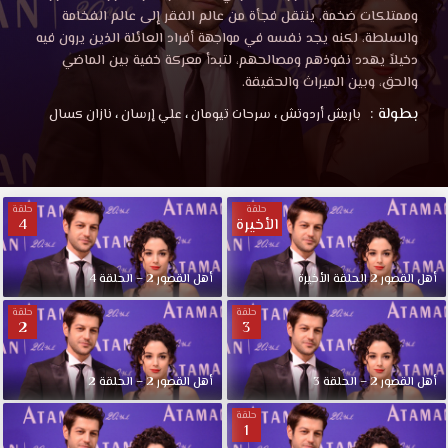
وممتلكات ضخمة. ينتقل فجأة من عالم الفقر إلى عالم الفخامة
والسلطة، لكنه يجد نفسه في مواجهة أفراد العائلة الذين يرون فيه
دخيلاً يهدد نفوذهم ومصالحهم، لتبدأ معركة خفية بين الماضي
والحق، وبين الميراث والحقيقة.
بطولة :
باريش أردوتش
،
سرحات تيومان
،
علي إرسان
،
نازان كسال
حلقة
حلقة
الأخيرة
4
أهل القصور 2 الحلقة الأخيرة
أهل القصور 2 – الحلقة 4
حلقة
حلقة
2
3
أهل القصور 2 – الحلقة 3
أهل القصور 2 – الحلقة 2
حلقة
1