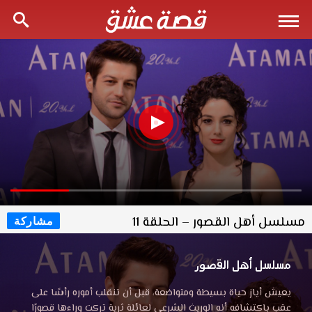
مسلسل أهل القصور – الحلقة 11
مشاركة
مسلسل أهل القصور
يعيش أياز حياة بسيطة ومتواضعة، قبل أن تنقلب أموره رأسًا على
عقب باكتشافه أنه الوريث الشرعي لعائلة ثرية تركت وراءها قصورًا