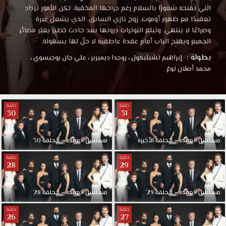
التي تمنحه شعورًا بالسلام رغم جراحها المخفية. لكن الأمور تزداد
تعقيدًا مع ظهور أوموت، زوج نازي السابق، الذي يشعل غيرة
وصراعًا لا ينتهي. وتبلغ التوترات ذروتها بعد حادث خطير يغيّر مصائر
الجميع ويفتح الباب أمام عقدة عاطفية لا حلّ لها بسهولة.
بطولة :
إبراهيم تشيليكول
،
روجدا ديميرير
،
علي جان يوجيسوي
،
محمد أصلان توغ
حلقة
حلقة
30
31
مسلسل العقدة – الحلقة الأخيرة
مسلسل العقدة – الحلقة 30
حلقة
حلقة
28
29
مسلسل العقدة – الحلقة 29
مسلسل العقدة – الحلقة 28
حلقة
حلقة
26
27