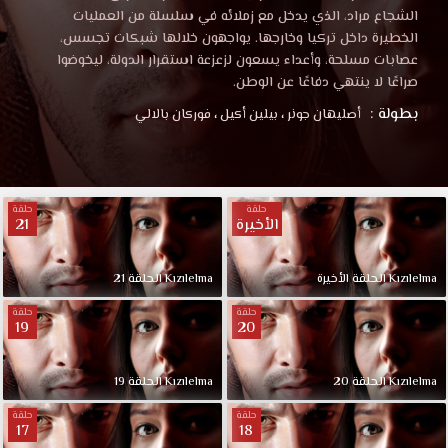
الشجاع مراد، الذي يدخل مع زملائه في سلسلة من العمليات
الخطيرة داخل تركيا وخارجها. يواجهون خلالها شبكات تجسس،
عصابات مسلحة، وأعداء يسعون لزعزعة استقرار الدولة، ليخوضوا
صراعًا لا ينتهي دفاعًا عن الوطن.
بطولة :
أصليهان جونر
،
بيلين أكيل
،
فوركان بالالي
حلقة
حلقة
الأخيرة
21
Kızılelma الحلقة الأخيرة
Kızılelma الحلقة 21
حلقة
حلقة
19
20
Kızılelma الحلقة 20
Kızılelma الحلقة 19
حلقة
حلقة
17
18