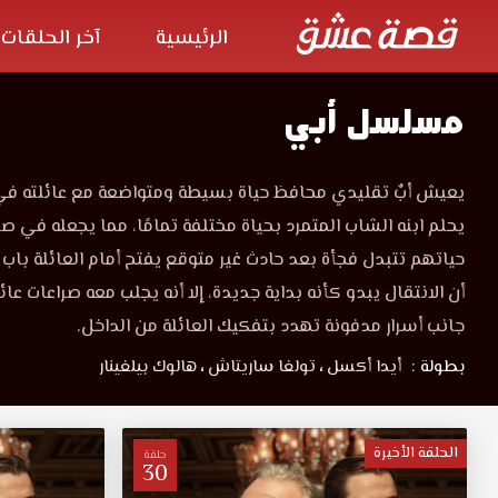
الرئيسية
آخر الحلقات
مسلسل أبي
يعيش أبٌ تقليدي محافظ حياة بسيطة ومتواضعة مع عائلته في 
يحلم ابنه الشاب المتمرد بحياة مختلفة تمامًا، مما يجعله في ص
حياتهم تتبدل فجأة بعد حادث غير متوقع يفتح أمام العائلة باب 
أن الانتقال يبدو كأنه بداية جديدة، إلا أنه يجلب معه صراعات عا
جانب أسرار مدفونة تهدد بتفكيك العائلة من الداخل.
بطولة :
أيدا أكسل
،
تولغا ساريتاش
،
هالوك بيلغينار
الحلقة الأخيرة
حلقة
30