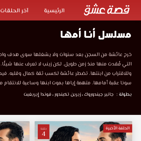
الرئيسية
آخر الحلقات
مسلسل أنا أمها
خرج عائشة من السجن بعد سنوات ولا يشغلها سوى هدف واحد: ا
التي فُقدت منها منذ زمن طويل. لكن زينب لا تعرف عنها شيئًا، إ
وللاقتراب من ابنتها، تضطر عائشة لكسب ثقة كمال وقلبه، فيم
سونا عقبة أمامها، متهمة إياها بموت ابنها وساعية للانتقام م
بطولة :
جانير جيندوروك
،
زيرين تكيندور
،
فوندا إيريغيت
الحلقة الأخيرة
حلقة
4