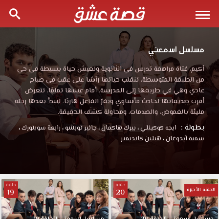
مسلسل اسمعني
أكيم، فتاة مراهقة تدرس في الثانوية وتعيش حياة بسيطة في حي
من الطبقة المتوسطة، تنقلب حياتها رأسًا على عقب في صباح
عادي وهي في طريقها إلى المدرسة. أمام عينيها تمامًا، تتعرض
أقرب صديقاتها لحادث مأساوي ويفرّ الفاعل هاربًا، لتبدأ بعدها رحلة
مليئة بالغموض، والصدمات، ومحاولة كشف الحقيقة.
بطولة :
ايجه كوكينلي
،
بيرك هاكمان
،
جانير توبشو
،
رابعة سويتورك
،
سمية آيدوغان
،
هيلين كانديمير
حلقة
حلقة
الحلقة الأخيرة
19
20