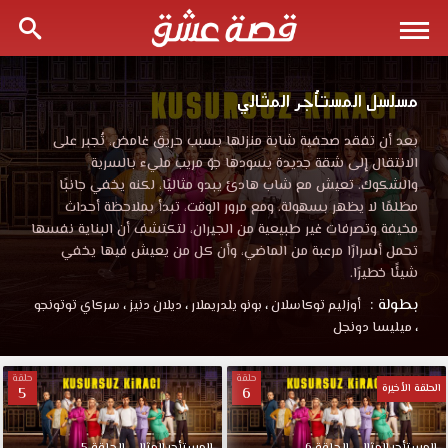
مسلسل المستأجر المثالي
بعد أن تفقد صحفية شابة منزلها بسبب حريق غامض، تُجبر على
الانتقال إلى شقة جديدة يسودها جوّ مريب مليء بالسرية
والشكوك. تعيش مع شاب هادئ يبدو مثاليًا، لكنه يخفي جانبًا
مظلمًا لا يظهر بسهولة. ومع مرور الوقت، تبدأ بملاحظة أحداث
مخيفة وتصرفات غير طبيعية من الجيران، لتكتشف أن البناية نفسها
تحمل أسرارًا مرعبة من الماضي، وأن كل من يعيش فيها يخفي
شيئًا خطيرًا.
بطولة :
أوزليم توكاسلان
،
بونو يلدريملار
،
ديلان دنيز
،
سركاي توتونجو
،
ميليسا دونجل
حلقة
حلقة
الحلقة الأخيرة
5
6