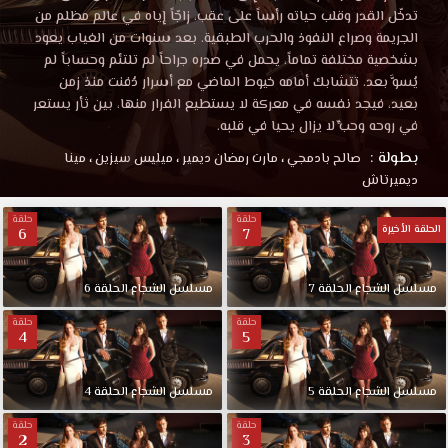
تدخّل القدر وقلب حياته رأساً على عقب، زاجّاً إياه في عالم مظلم من
الجريمة وصراع النفوذ والحرب الطبقية. بعد سنوات من الغياب يعود
بشخصية مختلفة تماماً، يحمل في صدره جراحاً لم تلتئم وحساباً لم
يُسوَّ بعد. تتشابك أمامه خيوط الماضي مع أسرار دُفنت منذ زمن
بعيد، فيجد نفسه في معركة لا يستطيع الفرار منها، بين ثأر يستعر
في روحه وحبٍّ لا يزال يحيا في قلبه.
بطولة :
صالح بادمجي
،
مارت رمضان ديمير
،
ميليس سيزين
،
مينا
ديميرتاش
حلقة
حلقة
الحلقة الأخيرة
6
7
مسلسل الشجاع الحلقة 7
مسلسل الشجاع الحلقة 6
حلقة
حلقة
4
5
مسلسل الشجاع الحلقة 5
مسلسل الشجاع الحلقة 4
حلقة
حلقة
2
3