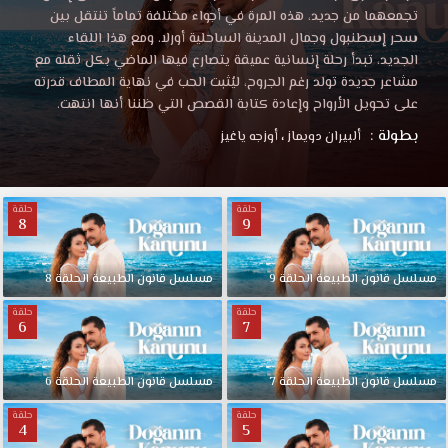
تجمعهما من جديد، هذه المرة في أجواء مختلفة تماماً تنتقل بين
سحر إسطنبول وجمال المدينة الساحلية أورلا. ومع هذا اللقاء
الجديد، تبدأ رحلة إنسانية عميقة يتصارع فيها الماضي بكل ثقله مع
مشاعر جديدة تولد رغم الجروح، ليُثبت الحب في نهاية المطاف قدرته
على تحويل الأرواح وإعادة كتابة القصص التي ظننا أنها انتهت.
بطولة :
ألبيران دويماز
،
أوزجه ياغيز
حلقة
حلقة
8
9
مسلسل قانون الطبيعة الحلقة 9
مسلسل قانون الطبيعة الحلقة 8
حلقة
حلقة
6
7
مسلسل قانون الطبيعة الحلقة 7
مسلسل قانون الطبيعة الحلقة 6
حلقة
حلقة
4
5