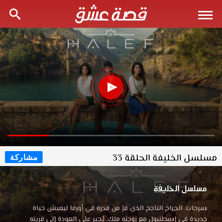
مسلسل الخليفة الحلقة 33
مشاركة
مسلسل الخليفة
سرحات، الجراح الناجح الذي فرّ من قدره في أورفا ليعيش حياة
جديدة في إسطنبول مع زوجته ملك، يُجبر على العودة إلى قريته