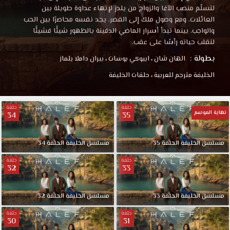
لتسلّم منصب الآغا والزواج من يلدز لإنهاء عداوة طويلة بين
العائلات. ومع وصول ملك إلى القصر، يجد نفسه محاصرًا بين الحب
والواجب، بينما تبدأ أسرار الماضي الدفينة بالظهور شيئًا فشيئًا
لتقلب حياته رأسًا على عقب.
بطولة :
الهان شان
،
ايبوكي بوسات
،
بيران داملا يلماز
الخليفة مترجم للعربية
،
حلقات الخليفة
حلقة
حلقة
نهاية الموسم
34
35
مسلسل الخليفة الحلقة 35
مسلسل الخليفة الحلقة 34
حلقة
حلقة
32
33
مسلسل الخليفة الحلقة 33
مسلسل الخليفة الحلقة 32
حلقة
حلقة
30
31