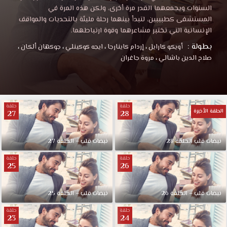
السنوات ويجمعهما القدر مرة أخرى، ولكن هذه المرة في
المستشفى كطبيبين، لتبدأ بينهما رحلة مليئة بالتحديات والمواقف
الإنسانية التي تختبر مشاعرهما وقوة ارتباطهما.
بطولة :
أويكو كارايل
،
إردام كاينارجا
،
ايجه كوكينلي
،
جوكهان ألكان
،
صلاح الدين باشالي
،
مروة جاغران
حلقة
حلقة
الحلقة الأخيرة
27
28
نبضات قلب الحلقة 28
نبضات قلب – الحلقة 27
حلقة
حلقة
25
26
نبضات قلب – الحلقة 26
نبضات قلب – الحلقة 25
حلقة
حلقة
23
24