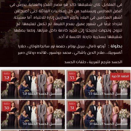
في المقابل، كان شقيقها خالد هو مصدر الفخر والعناية، يدرس في
أفضل المدارس ويستفيد من كل إمكانيات العائلة حتى أصبح من
أشهر المحامين في البلاد وأكثر العازبين إثارة للانتباه. أما سنيحة،
فتزداد غرقًا في شعور عميق بعدم القيمة، لم تكمل تعليمها، لم
تتزوج، وتحولت تدريجيًا إلى مجرد خادمة داخل منزلها. وكما يصفها
شقيقها بسخرية جارحة: الآنسة لا أحد.
بطولة :
أوزغو نامال
،
بيريل بوزام
،
حفصة نور سانجاكتوتان
،
ديلارا
أكسوييك
،
صلاح الدين باشالي
،
محمد جونسور
،
هانده دوغان دمير
الحسد مترجم للعربية
،
حلقات الحسد
حلقة
حلقة
الحلقة الأخيرة
32
33
مسلسل الحسد الحلقة 33
مسلسل الحسد الحلقة 32
حلقة
حلقة
30
31
مسلسل الحسد الحلقة 31
مسلسل الحسد الحلقة 30