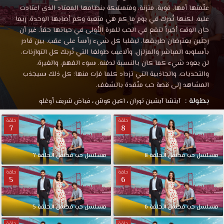
علّمتها أمها. قوية، متزنة، ومتمسّكة بنظامها المعتاد الذي اعتادت
عليه. لكنها تُدرك في يوم ما كم هي متعبة وكم أصابها الوحدة. ربما
حان الوقت أخيراً لتقع في الحب للمرة الأولى في حياتها حقاً. غير أن
رجلَين يعترضان طريقها، ليقلبا كل شيء رأساً على عقب. بين قادر
بأسلوبه المباشر والمزلزل، وألاعيب طولغا التي تُربك كل التوازنات،
لن يعود شيء كما كان بالنسبة لدفنه. سوء الفهم، والغيرة،
والتحديات، والجاذبية التي تزداد كلما فرّت منها؛ كل ذلك سيجذب
المشاهد إلى قصة حب متّقدة بالشغف.
بطولة :
آيتشا آيشين توران
،
اكين كوش
،
فياض شريف أوغلو
حلقة
حلقة
7
8
مسلسل حب محتمل الحلقة 8
مسلسل حب محتمل الحلقة 7
حلقة
حلقة
5
6
مسلسل حب محتمل الحلقة 6
مسلسل حب محتمل الحلقة 5
حلقة
حلقة