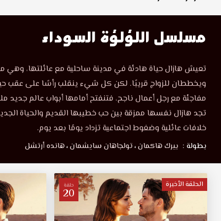
مسلسل اللؤلؤة السوداء
تعيش هازال حياة هادئة في مدينة ساحلية مع عائلتها، وهي 
ويخططان للزواج قريبًا. لكن كل شيء ينقلب رأسًا على عقب حي
مفاجئة مع رجل أعمال ناجح، فتنفتح أمامها أبواب عالم جديد مل
تجد هازال نفسها ممزقة بين حب خطيبها القديم والحياة الجدي
خلافات عائلية وضغوط اجتماعية تزداد يومًا بعد يوم.
بطولة :
بيرك هاكمان
،
تولجاهان سايشمان
،
هانده أرتشل
الحلقة الأخيرة
حلقة
20