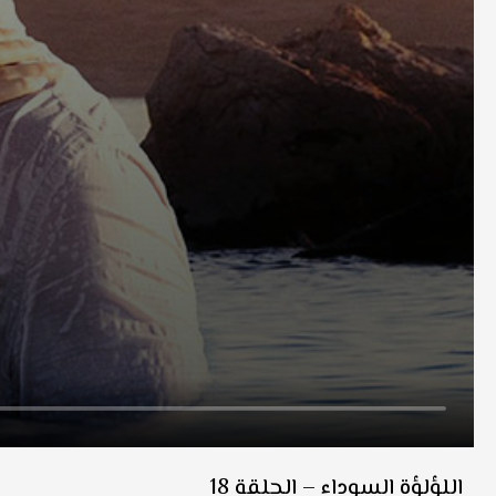
اللؤلؤة السوداء – الحلقة 18