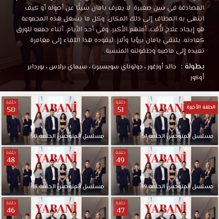
المصادفة في سن صغيرة. لا يعرف يامان شيئًا عن أصوله أو كيف
انتهى به المطاف إلى ذلك المكان، وكل ما يشغل هذه المجموعة
هو إيجاد علاج لأُمُت، أملهم الأكبر. وفي أحد الأيام، أثناء جمعه للورق
كعادته، يلتقي يامان برؤيا وألاز، ليقوده هذا اللقاء إلى مغامرة
تعيده إلى ماضيه وطفولته المنسية.
بطولة :
خالد أوزغور
،
دولوناي سويسيرت
،
سيماي برلاس
،
يورداير
أوكور
حلقة
حلقة
الحلقة الأخيرة
50
51
مسلسل المتوحش الحلقة 51
مسلسل المتوحش الحلقة 50
حلقة
حلقة
48
49
مسلسل المتوحش الحلقة 49
مسلسل المتوحش الحلقة 48
حلقة
حلقة
46
47