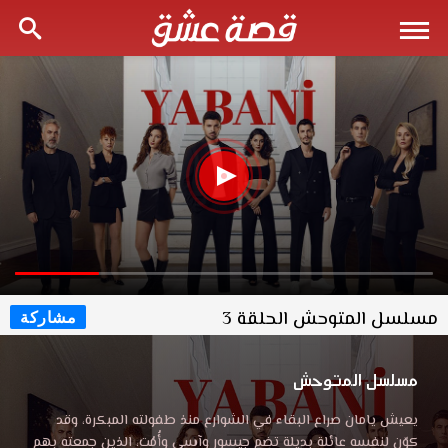
مسلسل المتوحش الحلقة 3
مشاركة
مسلسل المتوحش
يعيش يامان صراع البقاء في الشوارع منذ طفولته المبكرة، وقد
كوّن لنفسه عائلة بديلة تضم جيسور وآسي وأُمُت، الذين جمعته بهم