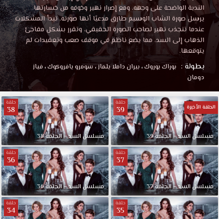
الندبة الواضحة على وجهه. ومع إصرار نهير وخوفه من خسارتها،
يرسل صورة الشاب الوسيم طارق مدعيًا أنها صورته. تبدأ المشكلات
عندما تنجذب نهير لصاحب الصورة الحقيقي، وتقرر بشكل مفاجئ
الذهاب إلى السد، مما يضع ناظم في موقف صعب وتعقيدات لم
يتوقعها.
بطولة :
بوراك يوروك
،
بيران داملا يلماز
،
سومرو يافروكوك
،
فياز
دومان
حلقة
حلقة
الحلقة الأخيرة
38
39
مسلسل السد – الحلقة 39
مسلسل السد – الحلقة 38
حلقة
حلقة
36
37
مسلسل السد – الحلقة 37
مسلسل السد – الحلقة 36
حلقة
حلقة
34
35