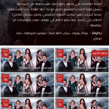
الندبة الواضحة على وجهه. ومع إصرار نهير وخوفه من خسارتها،
يرسل صورة الشاب الوسيم طارق مدعيًا أنها صورته. تبدأ المشكلات
عندما تنجذب نهير لصاحب الصورة الحقيقي، وتقرر بشكل مفاجئ
الذهاب إلى السد، مما يضع ناظم في موقف صعب وتعقيدات لم
يتوقعها.
بطولة :
بوراك يوروك
،
بيران داملا يلماز
،
سومرو يافروكوك
،
فياز
دومان
حلقة
حلقة
الحلقة الأخيرة
38
39
مسلسل السد – الحلقة 39
مسلسل السد – الحلقة 38
حلقة
حلقة
36
37
مسلسل السد – الحلقة 37
مسلسل السد – الحلقة 36
حلقة
حلقة
34
35