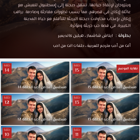
ويتزوجان لإنقاذ حياتها. تنتقل ديجلة إلى إسطنبول لتعيش مع
عائلة إركان في قصرهم، مما يسبب تطورات مفاجئة وصادمة. يراقب
إركان بإعجاب محاولات ديجلة البريئة للتأقلم مع حياة المدينة
الكبيرة، في قصة حب جريئة ومؤثرة.
بطولة :
ايتاش شاشماز
،
هيلين كانديمير
أنت من أحب مترجم للعربية
،
حلقات انت من احب
حلقة
حلقة
نهاية الموسم
14
15
مسلسل أنت من أحب الحلقة 15
مسلسل أنت من أحب الحلقة 14
حلقة
حلقة
12
13
مسلسل أنت من أحب الحلقة 13
مسلسل أنت من أحب الحلقة 12
حلقة
حلقة
10
11