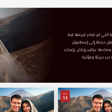
التي لم تغادر قريتها قط،
تقل ديجلة إلى إسطنبول
صادمة. يراقب إركان بإعجاب
 حب جريئة ومؤثرة.
حلقة
14