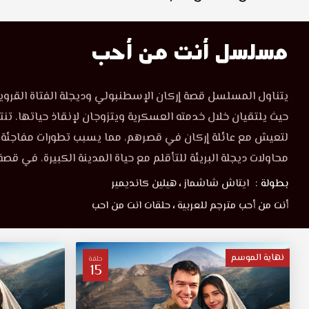
مسلسل أنت من أحب
يتناول المسلسل قصة إركان الإسطنبولي وديجلة الفتاة القروية 
حيث يلتقيان خلال خدمته العسكرية ويتزوجان لإنقاذ حياتها. تن
لتعيش مع عائلة إركان في قصرهم، مما يسبب تطورات مفاجئة و
محاولات ديجلة البريئة للتأقلم مع حياة المدينة الكبيرة، في قصة
بطولة :
ايتاش شاشماز
،
هيلين كانديمير
أنت من أحب مترجم للعربية
،
حلقات انت من احب
نهاية الموسم
حلقة
15