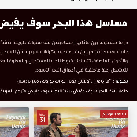
مسلسل هذا البحر سوف يفيض
دراما مشحونة بين عائلتين متعاديتين منذ سنوات طويلة. تنشأ 
علاقة معقدة تجمع بين حب عاصف وكراهية متوارثة من الماضي.
والأجواء العاصفة، تتشابك خيوط الحب المستحيل والعداوة العمي
لتتشكل رحلة عاطفية في أعماق البحر الأسود.
بطولة :
آفا يامان
،
أولاش تونا
،
بوراك يوروك
،
دنيز بايسال
حلقات هذا البحر سوف يفيض
،
هذا البحر سوف يفيض مترجم للعربية
نهاية الموسم
حلقة
31