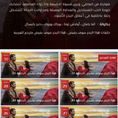
متوارثة من الماضي. وبين قسوة الطبيعة والأجواء العاصفة، تتشابك
خيوط الحب المستحيل والعداوة العميقة ومحاولات النجاة، لتتشكل
رحلة عاطفية في أعماق البحر الأسود.
بطولة :
آفا يامان
،
أولاش تونا
،
بوراك يوروك
،
دنيز بايسال
حلقات هذا البحر سوف يفيض
،
هذا البحر سوف يفيض مترجم للعربية
حلقة
حلقة
نهاية الموسم
30
31
هذا البحر سوف يفيض الحلقة 31
هذا البحر سوف يفيض الحلقة 30
حلقة
حلقة
28
29
هذا البحر سوف يفيض الحلقة 29
هذا البحر سوف يفيض الحلقة 28
حلقة
حلقة
26
27