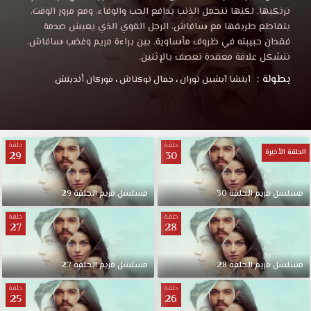
ترتكبها، لكنها تتحمل الذنب بدافع الحب والوفاء. ومع مرور الوقت،
يتقاطع طريقها مع سافاش، الرجل القوي الذي يعيش صدمة
فقدان حبيبته في ظروف مأساوية. بين براءة مريم وغضب سافاش،
تتشكل علاقة معقدة تعصف بالإثنين.
بطولة :
آيتشا آيشين توران
،
جمال توكتاش
،
فوركان أنديتش
حلقة
حلقة
الحلقة الأخيرة
29
30
مسلسل مريم الحلقة 30
مسلسل مريم الحلقة 29
حلقة
حلقة
27
28
مسلسل مريم الحلقة 28
مسلسل مريم الحلقة 27
حلقة
حلقة
25
26