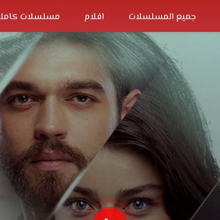
جميع المسلسلات
افلام
مسلسلات كاملة