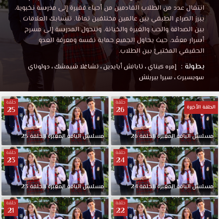
انتقال عدد من الطلاب القادمين من أحياء فقيرة إلى مدرسة نخبوية،
يبرز الصراع الطبقي بين عالمين مختلفين تمامًا. تتشابك العلاقات
بين الصداقة والحب والغيرة والخيانة، وتتحول المدرسة إلى مسرح
أسرار معقّد، حيث يحاول الجميع حماية نفسه ومعرفة العدو
الحقيقي المختبئ بين الطلاب.
بطولة :
إمره كيناي
،
تايانش أيايدين
،
تشاغلا شيمشك
،
دولوناي
سويسيرت
،
سيرا بيرينش
حلقة
حلقة
الحلقة الأخيرة
25
26
مسلسل الياقة المغبرة الحلقة 26
مسلسل الياقة المغبرة الحلقة 25
حلقة
حلقة
23
24
مسلسل الياقة المغبرة الحلقة 24
مسلسل الياقة المغبرة الحلقة 23
حلقة
حلقة
21
22