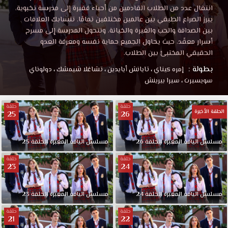
انتقال عدد من الطلاب القادمين من أحياء فقيرة إلى مدرسة نخبوية،
يبرز الصراع الطبقي بين عالمين مختلفين تمامًا. تتشابك العلاقات
بين الصداقة والحب والغيرة والخيانة، وتتحول المدرسة إلى مسرح
أسرار معقّد، حيث يحاول الجميع حماية نفسه ومعرفة العدو
الحقيقي المختبئ بين الطلاب.
بطولة :
إمره كيناي
،
تايانش أيايدين
،
تشاغلا شيمشك
،
دولوناي
سويسيرت
،
سيرا بيرينش
حلقة
حلقة
الحلقة الأخيرة
25
26
مسلسل الياقة المغبرة الحلقة 26
مسلسل الياقة المغبرة الحلقة 25
حلقة
حلقة
23
24
مسلسل الياقة المغبرة الحلقة 24
مسلسل الياقة المغبرة الحلقة 23
حلقة
حلقة
21
22