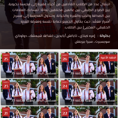
انتقال عدد من الطلاب القادمين من أحياء فقيرة إلى مدرسة نخبوية،
يبرز الصراع الطبقي بين عالمين مختلفين تمامًا. تتشابك العلاقات
بين الصداقة والحب والغيرة والخيانة، وتتحول المدرسة إلى مسرح
أسرار معقّد، حيث يحاول الجميع حماية نفسه ومعرفة العدو
الحقيقي المختبئ بين الطلاب.
بطولة :
إمره كيناي
،
تايانش أيايدين
،
تشاغلا شيمشك
،
دولوناي
سويسيرت
،
سيرا بيرينش
حلقة
حلقة
الحلقة الأخيرة
25
26
مسلسل الياقة المغبرة الحلقة 26
مسلسل الياقة المغبرة الحلقة 25
حلقة
حلقة
23
24
مسلسل الياقة المغبرة الحلقة 24
مسلسل الياقة المغبرة الحلقة 23
حلقة
حلقة
21
22